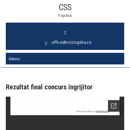
Skip
CSS
to
Toplita
content
office@csstoplita.ro
Menu
Rezultat final concurs îngrijitor